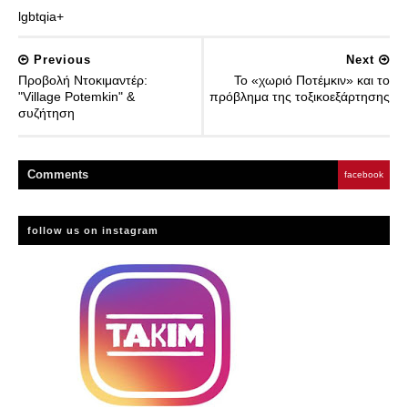
lgbtqia+
Previous
Next
Προβολή Ντοκιμαντέρ:
Το «χωριό Ποτέμκιν» και το
"Village Potemkin" &
πρόβλημα της τοξικοεξάρτησης
συζήτηση
Comment
s
facebook
follow us on instagram