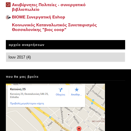
Ακυβέρνητες Πολιτείες - συνεργατικό
βιβλιοπωλείο
ΒΙΟΜΕ Συνεργατική Eshop
Κοινωνικός Καταναλωτικός Συνεταιρισμός
Θεσσαλονίκης "βιος coop"
αρχείο αναρτήσεων
που θα μας βρείτε