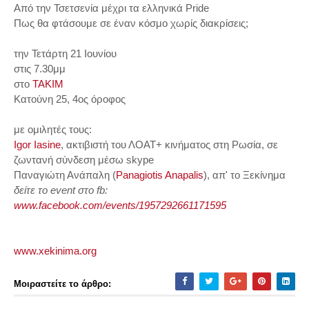
Από την Τσετσενία μέχρι τα ελληνικά Pride
Πως θα φτάσουμε σε έναν κόσμο χωρίς διακρίσεις;
την Τετάρτη 21 Ιουνίου
στις 7.30μμ
στο
TAKIM
Κατούνη 25, 4ος όροφος
με ομιλητές τους:
Igor Iasine
, ακτιβιστή του ΛΟΑΤ+ κινήματος στη Ρωσία
, σε
ζωντανή σύνδεση μέσω skype
Παναγιώτη Ανάπαλη (
Panagiotis Anapalis
), απ' το Ξεκίνημα
δείτε το event στο fb:
www.facebook.com/events/1957292661171595
www.xekinima.org
Μοιραστείτε το άρθρο: