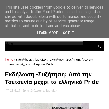
This site uses cookies from Google to deliver its services
and to analyze traffic. Your IP address and user-agent are
shared with Google along with performance and security
metrics to ensure quality of service, generate usage
statistics, and to detect and address abuse.
LEARN MORE
GOT IT
Home
/
εκδηλώσεις
/
lgbtqia+
/
Εκδήλωση -Συζήτηση: Από την
Τσετσενία μέχρι τα ελληνικά Pride
Εκδήλωση -Συζήτηση: Από την
Τσετσενία μέχρι τα ελληνικά Pride
15.6.17
εκδηλώσεις
,
lgbtqia+