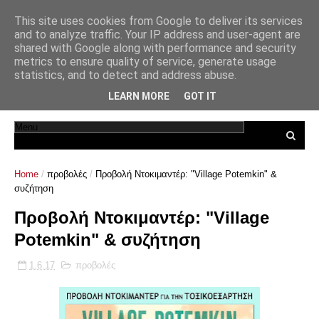
This site uses cookies from Google to deliver its services
and to analyze traffic. Your IP address and user-agent are
shared with Google along with performance and security
metrics to ensure quality of service, generate usage
statistics, and to detect and address abuse.
LEARN MORE
GOT IT
Home
/
προβολές
/
Προβολή Ντοκιμαντέρ: "Village Potemkin" &
συζήτηση
Προβολή Ντοκιμαντέρ: "Village
Potemkin" & συζήτηση
1.6.17
προβολές