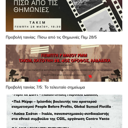
Προβολή ταινίας: Πίσω από τις Θημωνιές Πεμ 28/5
Προβολή ταινίας 7/5: Το τελευταίο σημείωμα