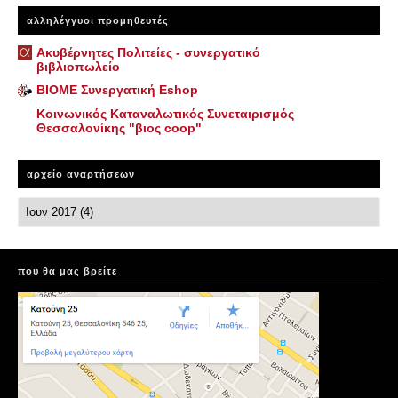
αλληλέγγυοι προμηθευτές
Ακυβέρνητες Πολιτείες - συνεργατικό
βιβλιοπωλείο
ΒΙΟΜΕ Συνεργατική Eshop
Κοινωνικός Καταναλωτικός Συνεταιρισμός
Θεσσαλονίκης "βιος coop"
αρχείο αναρτήσεων
που θα μας βρείτε