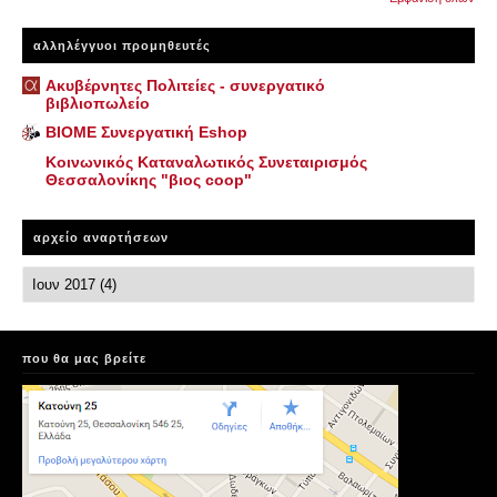
αλληλέγγυοι προμηθευτές
Ακυβέρνητες Πολιτείες - συνεργατικό
βιβλιοπωλείο
ΒΙΟΜΕ Συνεργατική Eshop
Κοινωνικός Καταναλωτικός Συνεταιρισμός
Θεσσαλονίκης "βιος coop"
αρχείο αναρτήσεων
που θα μας βρείτε