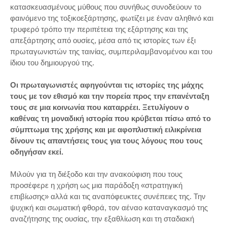
κατασκευασμένους μύθους που συνήθως συνοδεύουν το
φαινόμενο της τοξικοεξάρτησης, φωτίζει με έναν αληθινό και
τρυφερό τρόπο την περιπέτεια της εξάρτησης και της
απεξάρτησης από ουσίες, μέσα από τις ιστορίες των έξι
πρωταγωνιστών της ταινίας, συμπεριλαμβανομένου και του
ίδιου του δημιουργού της.
Οι πρωταγωνιστές αφηγούνται τις ιστορίες της μάχης
τους με τον εθισμό και την πορεία προς την επανένταξη
τους σε μια κοινωνία που καταρρέει. Ξετυλίγουν ο
καθένας τη μοναδική ιστορία που κρύβεται πίσω από το
σύμπτωμα της χρήσης και με αφοπλιστική ειλικρίνεια
δίνουν τις απαντήσεις τους για τους λόγους που τους
οδηγήσαν εκεί.
Μιλούν για τη διέξοδο και την ανακούφιση που τους
προσέφερε η χρήση ως μια παράδοξη «στρατηγική
επιβίωσης» αλλά και τις αναπόφευκτες συνέπειες της. Την
ψυχική και σωματική φθορά, τον αέναο καταναγκασμό της
αναζήτησης της ουσίας, την εξαθλίωση και τη σταδιακή