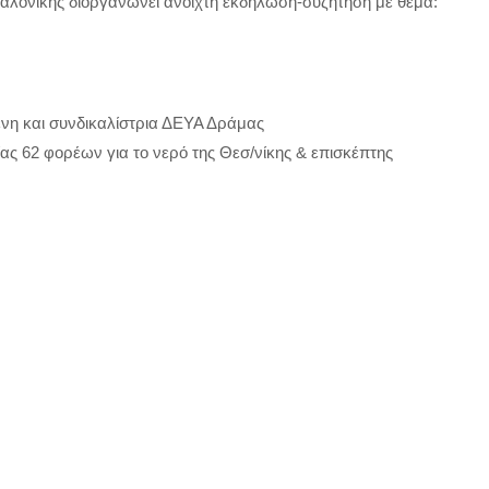
σσαλονίκης διοργανώνει ανοιχτή εκδήλωση-συζήτηση με θέμα:
νη και συνδικαλίστρια ΔΕΥΑ Δράμας
ς 62 φορέων για το νερό της Θεσ/νίκης & επισκέπτης