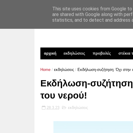
xekinima.org
TAKIM
επικοινωνία
This site uses cookies from Google to d
are shared with Google along with perf
statistics, and to detect and address 
αρχική
εκδηλώσεις
προβολές
στέκια 
Home
/
εκδηλώσεις
/
Εκδήλωση-συζήτηση: Όχι στην ι
Εκδήλωση-συζήτηση:
του νερού!
28.3.23
εκδηλώσεις