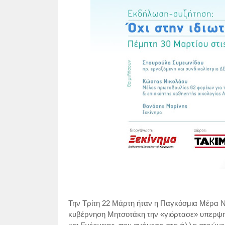
Την Τρίτη 22 Μάρτη ήταν η Παγκόσμια Μέρα Νε
κυβέρνηση Μητσοτάκη την «γιόρτασε» υπερψη