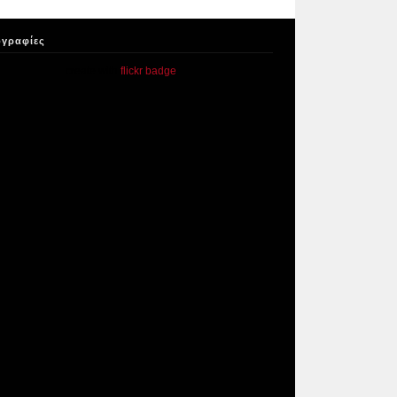
γραφίες
create with
flickr badge
.