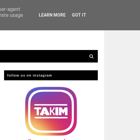
user-agent
erate usage
LEARN MORE
GOT IT
follow us on instagram