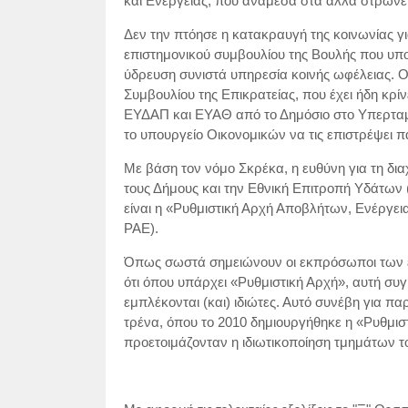
και Ενέργειας, που ανάμεσα στα άλλα στρώνει 
Δεν την πτόησε η κατακραυγή της κοινωνίας γι
επιστημονικού συμβουλίου της Βουλής που υπογ
ύδρευση συνιστά υπηρεσία κοινής ωφέλειας. 
Συμβουλίου της Επικρατείας, που έχει ήδη κρί
ΕΥΔΑΠ και ΕΥΑΘ από το Δημόσιο στο Υπερταμε
το υπουργείο Οικονομικών να τις επιστρέψει π
Με βάση τον νόμο Σκρέκα, η ευθύνη για τη δι
τους Δήμους και την Εθνική Επιτροπή Υδάτων (
είναι η «Ρυθμιστική Αρχή Αποβλήτων, Ενέργεια
ΡΑΕ).
Όπως σωστά σημειώνουν οι εκπρόσωποι των ε
ότι όπου υπάρχει «Ρυθμιστική Αρχή», αυτή συ
εμπλέκονται (και) ιδιώτες. Αυτό συνέβη για πα
τρένα, όπου το 2010 δημιουργήθηκε η «Ρυθμιστ
προετοιμάζονταν η ιδιωτικοποίηση τμημάτων τ