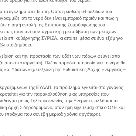
τον δρόμο για την ιδιωτικοποίηση του νερού.
α το έγκλημα στα Τέμπη. Ούτε η έκθεση 64 σελίδων του
ραμμίζει ότι το νερό δεν είναι εµπορικό προϊόν και πως η
Ούτε η ρητή εντολή της Επιτροπής Συμμόρφωσης του
νει πως ήταν αντισυνταγματική η μεταβίβαση των μετοχών
ίο επί κυβέρνησης ΣΥΡΙΖΑ, κι απαιτεί μέσα σε ένα εξάμηνο
άλι στο Δημόσιο.
αχείριση και την προστασία των υδάτινων πόρων φεύγει από
η οποία καταργείται). Πλέον αρμόδια υπηρεσία για το νερό θα
ς και Υδάτων» (μετεξέλιξη της Ρυθμιστικής Αρχής Ενέργειας –
ργαζομένων της ΕΥΔΑΠ, το πρόβλημα έγκειται στο γεγονός
γκροτείται για την παρακολούθηση μιας υπηρεσίας που
ράδειγμα με τις Τηλεπικοινωνίες, την Ενέργεια, αλλά και τα
ική Αρχή Σιδηροδρόμων», όταν ήδη είχε τεμαχιστεί ο ΟΣΕ και
ου (πράγμα που συνέβη μερικά χρόνια αργότερα).