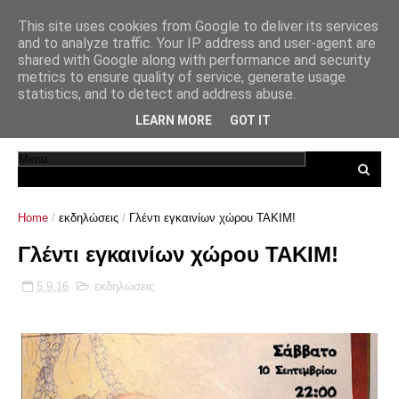
This site uses cookies from Google to deliver its services
and to analyze traffic. Your IP address and user-agent are
shared with Google along with performance and security
metrics to ensure quality of service, generate usage
statistics, and to detect and address abuse.
LEARN MORE
GOT IT
Home
/
εκδηλώσεις
/
Γλέντι εγκαινίων χώρου ΤΑΚΙΜ!
Γλέντι εγκαινίων χώρου ΤΑΚΙΜ!
5.9.16
εκδηλώσεις