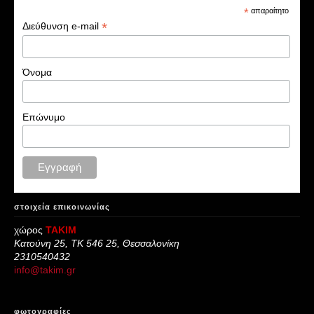
*
απαραίτητο
*
Διεύθυνση e-mail
Όνομα
Επώνυμο
στοιχεία επικοινωνίας
χώρος
ΤΑΚΙΜ
Κατούνη 25, ΤΚ 546 25, Θεσσαλονίκη
2310540432
info@takim.gr
φωτογραφίες