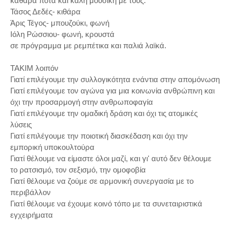
καθαρά ποτά και καλή μουσική με τους:
Τάσος Δεδές- κιθάρα
Άρις Τέγος- μπουζούκι, φωνή
Ιόλη Ρώσσιου- φωνή, κρουστά
σε πρόγραμμα με ρεμπέτικα και παλιά λαϊκά.
ΤΑΚΙΜ λοιπόν
Γιατί επιλέγουμε την συλλογικότητα ενάντια στην απομόνωση
Γιατί επιλέγουμε τον αγώνα για μια κοινωνία ανθρώπινη και
όχι την προσαρμογή στην ανθρωποφαγία
Γιατί επιλέγουμε την ομαδική δράση και όχι τις ατομικές
λύσεις
Γιατί επιλέγουμε την ποιοτική διασκέδαση και όχι την
εμπορική υποκουλτούρα
Γιατί θέλουμε να είμαστε όλοι μαζί, και γι' αυτό δεν θέλουμε
το ρατσισμό, τον σεξισμό, την ομοφοβία
Γιατί θέλουμε να ζούμε σε αρμονική συνεργασία με το
περιβάλλον
Γιατί θέλουμε να έχουμε κοινό τόπο με τα συνεταιριστικά
εγχειρήματα