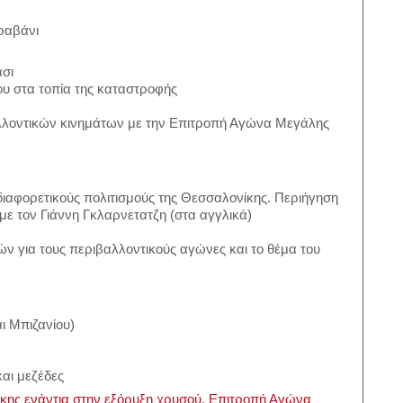
ραβάνι
σι
υ στα τοπία της καταστροφής
λλοντικών κινημάτων με την Επιτροπή Αγώνα Μεγάλης
διαφορετικούς πολιτισμούς της Θεσσαλονίκης. Περιήγηση
 με τον Γιάννη Γκλαρνετατζη (στα αγγλικά)
ών για τους περιβαλλοντικούς αγώνες και το θέμα του
ι Μπιζανίου)
και μεζέδες
ης ενάντια στην εξόρυξη χρυσού
,
Επιτροπή Αγώνα