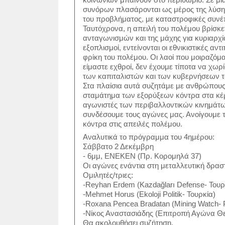
συνόρων πλασάρονται ως μέρος της λύσης
του προβλήματος, με καταστροφικές συνέπ
Ταυτόχρονα, η απειλή του πολέμου βρίσκε
ανταγωνισμών και της μάχης για κυριαρχ
εξοπλισμοί, εντείνονται οι εθνικιστικές α
φρίκη του πολέμου. Οι λαοί που μοιραζόμα
είμαστε εχθροί, δεν έχουμε τίποτα να χω
των καπιταλιστών και των κυβερνήσεων τ
Στα πλαίσια αυτά συζητάμε με ανθρώπους
σταμάτημα των εξορύξεων κόντρα στα κέρ
αγωνιστές των περιβαλλοντικών κινημάτων
συνδέσουμε τους αγώνες μας. Ανοίγουμε 
κόντρα στις απειλές πολέμου.
Αναλυτικά το πρόγραμμα του 4ημέρου:
Σάββατο 2 Δεκέμβρη
- 6μμ, ΕΝΕΚΕΝ (Πρ. Κορομηλά 37)
Οι αγώνες ενάντια στη μεταλλευτική δρασ
Ομιλητές/τριες:
-Reyhan Erdem (Kazdağları Defense- Τουρ
-Mehmet Horus (Ekoloji Politik- Τουρκία)
-Roxana Pencea Bradatan (Mining Watch- 
-Νίκος Αναστασιάδης (Επιτροπή Αγώνα Θ
Θα ακολουθήσει συζήτηση.