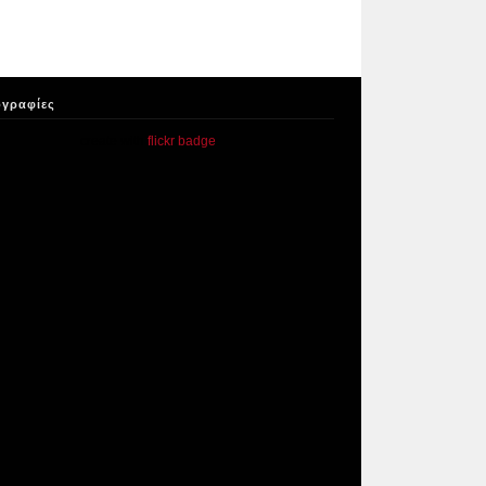
γραφίες
create with
flickr badge
.