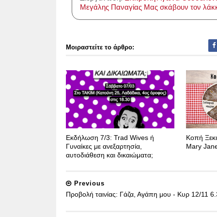
Μεγάλης Παναγίας
Μας σκάβουν τον λάκ
λ
ε
ς
Μοιραστείτε το άρθρο:
ο
ι
α
ν
τ
ι
δ
ρ
ά
Εκδήλωση 7/3: Trad Wives ή
Κοπή Ξεκι
σ
Γυναίκες με ανεξαρτησία,
Mary Jane
ε
αυτοδιάθεση και δικαιώματα;
ι
ς
Previous
Προβολή ταινίας: Γάζα, Αγάπη μου - Κυρ 12/11 6