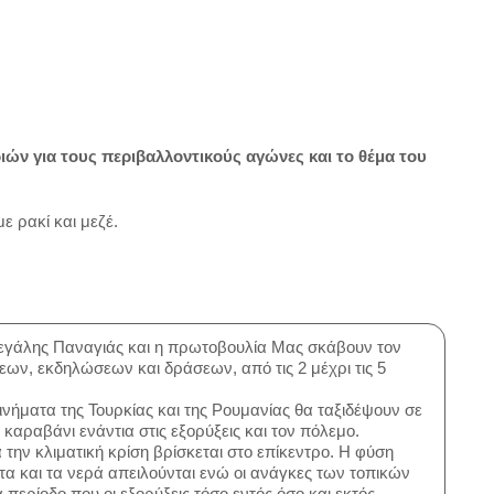
ιών για τους περιβαλλοντικούς αγώνες και το θέμα του
ε ρακί και μεζέ.
εγάλης Παναγιάς και η πρωτοβουλία Μας σκάβουν τον
ων, εκδηλώσεων και δράσεων, από τις 2 μέχρι τις 5
νήματα της Τουρκίας και της Ρουμανίας θα ταξιδέψουν σε
αραβάνι ενάντια στις εξορύξεις και τον πόλεμο.
 την κλιματική κρίση βρίσκεται στο επίκεντρο. Η φύση
τα και τα νερά απειλούνται ενώ οι ανάγκες των τοπικών
 περίοδο που οι εξορύξεις τόσο εντός όσο και εκτός