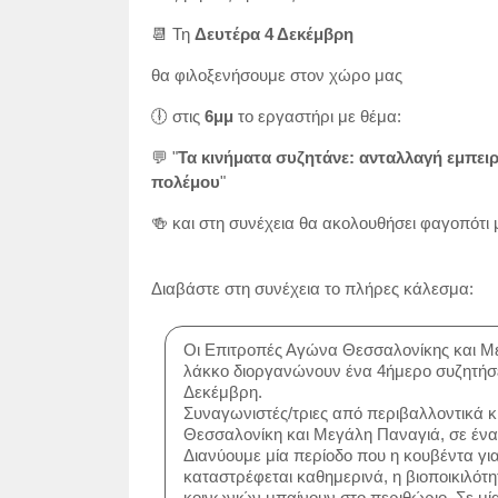
📆 Τη
Δευτέρα 4 Δεκέμβρη
θα φιλοξενήσουμε στον χώρο μας
🕕 στις
6μμ
το εργαστήρι με θέμα:
💬 "
Τα κινήματα συζητάνε: ανταλλαγή εμπειρ
πολέμου
"
🍻 και στη συνέχεια θα ακολουθήσει φαγοπότι μ
Διαβάστε στη συνέχεια το πλήρες κάλεσμα:
Οι Επιτροπές Αγώνα
Θεσσαλονίκης και Μ
λάκκο διοργανώνουν ένα 4ήμερο συζητήσε
Δεκέμβρη.
Συναγωνιστές/τριες από περιβαλλοντικά κι
Θεσσαλονίκη και Μεγάλη Παναγιά, σε ένα κ
Διανύουμε μία περίοδο που η κουβέντα για
καταστρέφεται καθημερινά, η βιοποικιλότη
κοινωνιών μπαίνουν στο περιθώριο. Σε μία