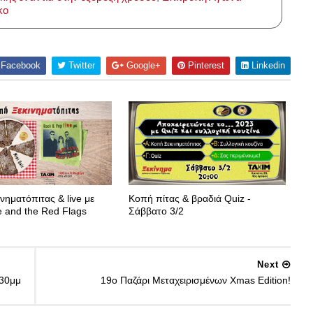
κο
Facebook
Twitter
Google+
Pinterest
Linkedin
νηματόπιτας & live με
Κοπή πίτας & βραδιά Quiz -
 and the Red Flags
Σάββατο 3/2
Next
.30μμ
19ο Παζάρι Μεταχειρισμένων Xmas Edition!