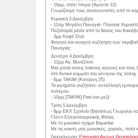
- 10μμ, στέκι Ίσκρα (Αμύντα 12)
Γνωρίζουμε τους συναγωνιστές από το κα
Κυριακή 3 Δεκέμβρη
- 11πμ Μεγάλη Παναγιά- Πλατεία Χοροστά
Πεζοπορία μέσα από το δάσος του Κακάβο
- 3μμ Καφέ Στυλ
Φαγητό και ανοιχτή συζήτηση των περιβα
Παναγιάς
Δευτέρα 4 Δεκέμβρη
- 12μμ Αγ. Βενιζέλου
Μια ματιά στους λαϊκούς αγώνες και τους 
στο δυτικό κομμάτι του κέντρου της πόλης
- 6μμ ΤΑΚΙΜ (Κατούνη 25)
Τα κινήματα συζητάνε: ανταλλαγή εμπειρι
πολέμου
- 10μμ [ΤΑΚΙΜ] Ρακί και μεζέ
Τρίτη 5 Δεκέμβρη
- 8μμ ΕΚΧ Σχολείο (Βασιλέως Γεωργίου κα
Γλέντι Ελληνοτουρκικής Φιλίας
Με το μουσικό σχήμα Bayanlar
Με τις κοινές μας μουσικές, χορούς, ποτά 
Διοργάνωση:
Επιτροπή Αγώνα Θεσσαλονίκ