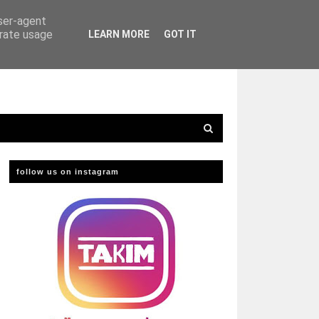
user-agent
erate usage
LEARN MORE
GOT IT
follow us on instagram