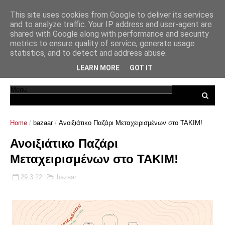
This site uses cookies from Google to deliver its services
and to analyze traffic. Your IP address and user-agent are
shared with Google along with performance and security
metrics to ensure quality of service, generate usage
statistics, and to detect and address abuse.
LEARN MORE
GOT IT
Home
/
bazaar
/
Ανοιξιάτικο Παζάρι Μεταχειρισμένων στο ΤΑΚΙΜ!
Ανοιξιάτικο Παζάρι
Μεταχειρισμένων στο ΤΑΚΙΜ!
29.3.22
bazaar