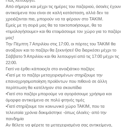
Πώς λειτουργεί:
Από σήμερα και μέχρι τις ημέρες του παζαριού, όσοι/ες έχουν
αντικείμενα που είναι σε καλή κατάσταση, αλλά δεν τα
χρειάζονται πια, μπορούν να τα φέρουν στο ΤΑΚΙΜ.
Εμείς με τη σειρά μας θα τα τακτοποιήσουμε, θα τα
«τιμολογήσουμε» και θα ετοιμάσουμε τον χώρο για το παζάρι
μας!
Την Πέμπτη 7 Απριλίου στις 17:00, οι πόρτες του ΤΑΚΙΜ θα
ανοίξουν και το παζάρι θα ξεκινήσει! Θα διαρκέσει μέχρι το
Σάββατο 9 Απριλίου και θα λειτουργεί από τις 17:00 μέχρι τις
22:00.
Γιατί να έρθει κάποιος/α στο ανοιξιάτικο παζάρι;
•Γιατί με το παζάρι μεταχειρισμένων στηρίζουμε την
επαναχρησιμοποίηση προϊόντων που πιθανά σε άλλη
περίπτωση θα κατέληγαν στα σκουπίδια
•Γιατί στο παζάρι μπορούμε να αγοράσουμε χρήσιμα και
όμορφα αντικείμενα σε πολύ φτηνές τιμές
•Γιατί στηρίζουμε τον κοινωνικό χώρο ΤΑΚΙΜ, που τα
τελευταία χρόνια δοκιμάστηκε -όπως όλοι/ες- από την
πανδημία
Αν θέλετε να φέρετε τα μεταχειρισμένα σας αντικείμενα,