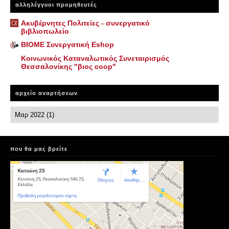
αλληλέγγυοι προμηθευτές
Ακυβέρνητες Πολιτείες - συνεργατικό
βιβλιοπωλείο
ΒΙΟΜΕ Συνεργατική Eshop
Κοινωνικός Καταναλωτικός Συνεταιρισμός
Θεσσαλονίκης "βιος coop"
αρχείο αναρτήσεων
που θα μας βρείτε