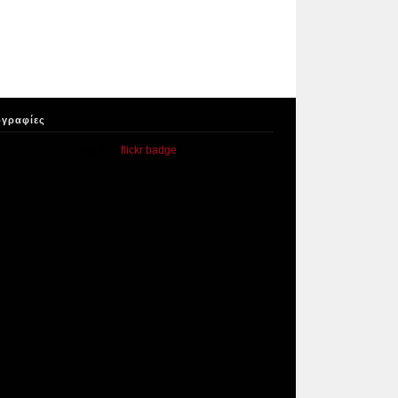
γραφίες
create with
flickr badge
.