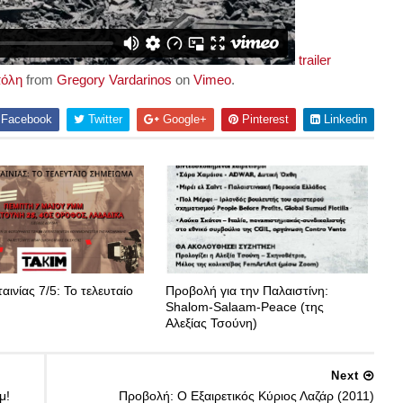
trailer
πόλη
from
Gregory Vardarinos
on
Vimeo
.
Facebook
Twitter
Google+
Pinterest
Linkedin
αινίας 7/5: Το τελευταίο
Προβολή για την Παλαιστίνη:
Shalom-Salaam-Peace (της
Αλεξίας Τσούνη)
Next
μ!
Προβολή: Ο Εξαιρετικός Κύριος Λαζάρ (2011)