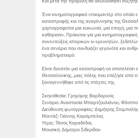
Και μετά την προβολή θα ακολουθήσει συζήτηση
Ένα κινηματογραφικό ντοκιμαντέρ στο οποίο εξ
καταστροφής και της αναγέννησης της Θεσσαλ
χαρτογραφείται μια κοινωνία, μια εποχή, μια π
καθόρισαν. Πρόκειται για μια κινηματογραφική
συνεντεύξεις ιστορικών κι ερευνητών, ξεδιπλ
ένα σενάριο που συνδυάζει γεγονότα και ανθρ
προβληματισμό.
Είναι δυνατόν μια καταστροφή να αποτελέσει ευ
Θεσσαλονίκης, μιας πόλης που επέζησε από την
ξαναγεννήθηκε από τις στάχτες της.
Σκηνοθεσία: Γρηγόρης Βαρδαρινός
Σενάριο: Αναστασία Μπαρτζουλιάνου, Φίλιππ
Διεύθυνση φωτογραφίας: Δημήτρης Σταμπολή
Μοντάζ: Γιάννης Καράμπελας
Ήχος: Τάσος Καραδέδος
Μουσική: Δήμητρα Σιδερίδου