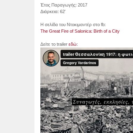
Έτος Παραγωγής: 2017
Διάρκεια: 62'
H σελίδα του Ντοκιμαντέρ στο fb:
The Great Fire of Salonica: Birth of a City
Δείτε το trailer
εδώ
: