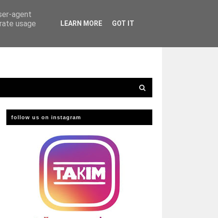
user-agent
erate usage
LEARN MORE
GOT IT
follow us on instagram