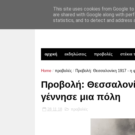
xekinima.org
TAKIM
επικοινωνία
This site uses cookies from Google to d
are shared with Google along with perf
statistics, and to detect and address 
αρχική
εκδηλώσεις
προβολές
στέκια 
Home
/
προβολές
/
Προβολή: Θεσσαλονίκη 1917 - η 
Προβολή: Θεσσαλονί
γέννησε μια πόλη
28.11.18
προβολές