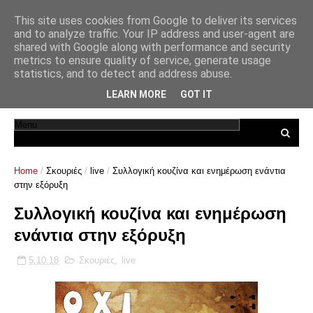
This site uses cookies from Google to deliver its services
and to analyze traffic. Your IP address and user-agent are
shared with Google along with performance and security
metrics to ensure quality of service, generate usage
statistics, and to detect and address abuse.
LEARN MORE
GOT IT
Home
/
Σκουριές
/
live
/
Συλλογική κουζίνα και ενημέρωση ενάντια
στην εξόρυξη
Συλλογική κουζίνα και ενημέρωση
ενάντια στην εξόρυξη
5.10.18
Σκουριές
,
live