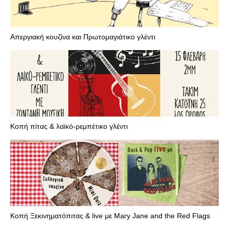
Απεργιακή κουζίνα και Πρωτομαγιάτικο γλέντι
Κοπή πίτας & λαϊκό-ρεμπέτικο γλέντι
Κοπή Ξεκινηματόπιτας & live με Mary Jane and the Red Flags