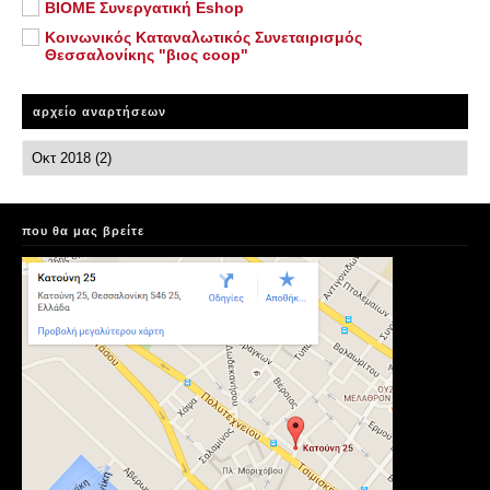
ΒΙΟΜΕ Συνεργατική Eshop
Κοινωνικός Καταναλωτικός Συνεταιρισμός
Θεσσαλονίκης "βιος coop"
αρχείο αναρτήσεων
που θα μας βρείτε