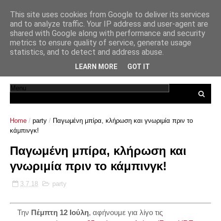
This site uses cookies from Google to deliver its services
and to analyze traffic. Your IP address and user-agent are
shared with Google along with performance and security
metrics to ensure quality of service, generate usage
statistics, and to detect and address abuse.
LEARN MORE
GOT IT
Home
/
party
/
Παγωμένη μπίρα, κλήρωση και γνωριμία πριν το
κάμπινγκ!
Παγωμένη μπίρα, κλήρωση και
γνωριμία πριν το κάμπινγκ!
3.7.18
party
Την
Πέμπτη 12 Ιούλη
, αφήνουμε για λίγο τις