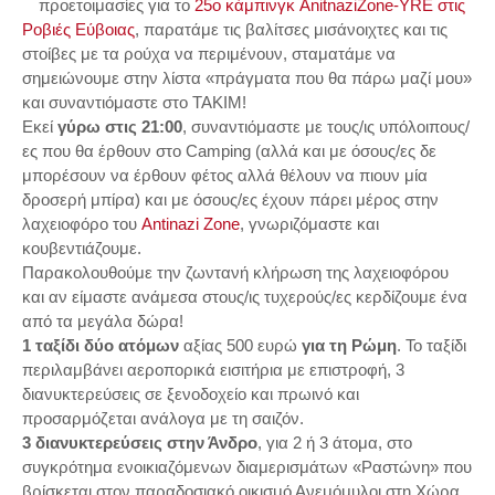
προετοιμασίες για το
25ο κάμπινγκ AnitnaziZone-YRE στις
Ροβιές Εύβοιας
, παρατάμε τις βαλίτσες μισάνοιχτες και τις
στοίβες με τα ρούχα να περιμένουν, σταματάμε να
σημειώνουμε στην λίστα «πράγματα που θα πάρω μαζί μου»
και συναντιόμαστε στο ΤΑΚΙΜ!
Εκεί
γύρω στις 21:00
, συναντιόμαστε με τους/ις υπόλοιπους/
ες που θα έρθουν στο Camping (αλλά και με όσους/ες δε
μπορέσουν να έρθουν φέτος αλλά θέλουν να πιουν μία
δροσερή μπίρα) και με όσους/ες έχουν πάρει μέρος στην
λαχειοφόρο του
Antinazi Zone
, γνωριζόμαστε και
κουβεντιάζουμε.
Παρακολουθούμε την ζωντανή κλήρωση της λαχειοφόρου
και αν είμαστε ανάμεσα στους/ις τυχερούς/ες κερδίζουμε ένα
από τα μεγάλα δώρα!
1 ταξίδι δύο ατόμων
αξίας 500 ευρώ
για τη Ρώμη
. Το ταξίδι
περιλαμβάνει αεροπορικά εισιτήρια με επιστροφή, 3
διανυκτερεύσεις σε ξενοδοχείο και πρωινό και
προσαρμόζεται ανάλογα με τη σαιζόν.
3 διανυκτερεύσεις στην Άνδρο
, για 2 ή 3 άτομα, στο
συγκρότημα ενοικιαζόμενων διαμερισμάτων «Ραστώνη» που
βρίσκεται στον παραδοσιακό οικισμό Ανεμόμυλοι στη Χώρα