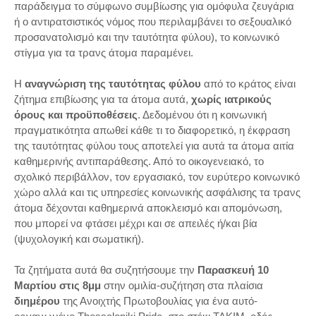
παράδειγμα το σύμφωνο συμβίωσης για ομόφυλα ζευγάρια
ή ο αντιρατσιστικός νόμος που περιλαμβάνει το σεξουαλικό
προσανατολισμό και την ταυτότητα φύλου), το κοινωνικό
στίγμα για τα τρανς άτομα παραμένει.
Η
αναγνώριση της ταυτότητας φύλου
από το κράτος είναι
ζήτημα επιβίωσης για τα άτομα αυτά,
χωρίς ιατρικούς
όρους και προϋποθέσεις
. Δεδομένου ότι η κοινωνική
πραγματικότητα απωθεί κάθε τι το διαφορετικό, η έκφραση
της ταυτότητας φύλου τους αποτελεί για αυτά τα άτομα αιτία
καθημερινής αντιπαράθεσης. Από το οικογενειακό, το
σχολικό περιβάλλον, τον εργασιακό, τον ευρύτερο κοινωνικό
χώρο αλλά και τις υπηρεσίες κοινωνικής ασφάλισης τα τρανς
άτομα δέχονται καθημερινά αποκλεισμό και απομόνωση,
που μπορεί να φτάσει μέχρι και σε απειλές ή/και βία
(ψυχολογική και σωματική).
Τα ζητήματα αυτά θα συζητήσουμε την
Παρασκευή 10
Μαρτίου στις 8μμ
στην ομιλία-συζήτηση στα πλαίσια
διημέρου
της Ανοιχτής Πρωτοβουλίας για ένα αυτό-