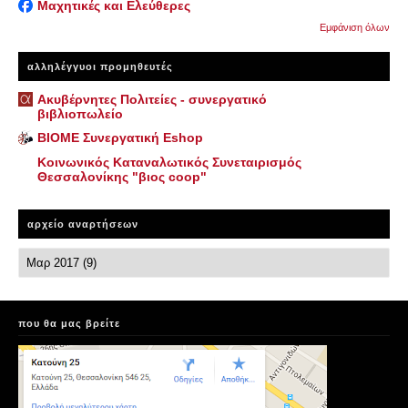
Μαχητικές και Ελεύθερες
Εμφάνιση όλων
αλληλέγγυοι προμηθευτές
Ακυβέρνητες Πολιτείες - συνεργατικό
βιβλιοπωλείο
ΒΙΟΜΕ Συνεργατική Eshop
Κοινωνικός Καταναλωτικός Συνεταιρισμός
Θεσσαλονίκης "βιος coop"
αρχείο αναρτήσεων
που θα μας βρείτε