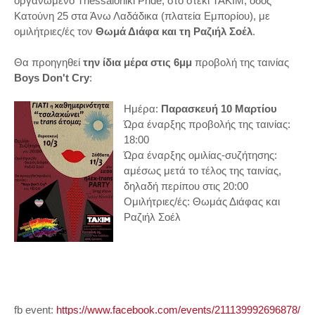
οργανωμένο Thessaloniki Pride, στο στέκι ΤΑΚΙΜ, οδός
Κατούνη 25 στα Άνω Λαδάδικα (πλατεία Εμπορίου), με
ομιλήτριες/ές τον
Θωμά Διάφα και τη Ραζιήλ Σοέλ
.
Θα προηγηθεί
την ίδια μέρα στις 6μμ
προβολή της ταινίας
Boys Don't Cry
:
Ημέρα:
Παρασκευή 10 Μαρτίου
Ώρα έναρξης προβολής της ταινίας:
18:00
Ώρα έναρξης ομιλίας-συζήτησης:
αμέσως μετά το τέλος της ταινίας,
δηλαδή περίπου στις 20:00
Ομιλήτριες/ές: Θωμάς Διάφας και
Ραζιήλ Σοέλ
fb event:
https://www.facebook.com/events/211139992696878/