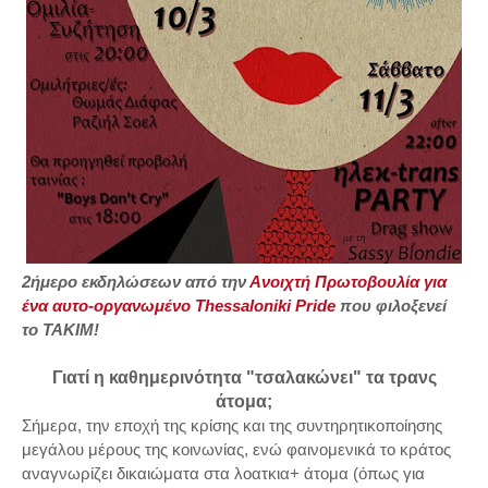
2ήμερο εκδηλώσεων από την
Ανοιχτή Πρωτοβουλία για
ένα αυτο-οργανωμένο Thessaloniki Pride
που φιλοξενεί
το ΤΑΚΙΜ!
Γιατί η καθημερινότητα "τσαλακώνει" τα τρανς
άτομα;
Σήμερα, την εποχή της κρίσης και της συντηρητικοποίησης
μεγάλου μέρους της κοινωνίας, ενώ φαινομενικά το κράτος
αναγνωρίζει δικαιώματα στα λοατκια+ άτομα (όπως για