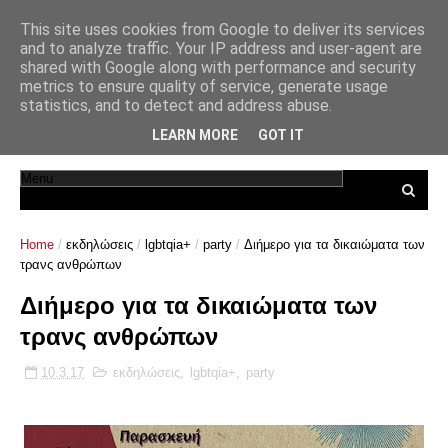
This site uses cookies from Google to deliver its services
and to analyze traffic. Your IP address and user-agent are
shared with Google along with performance and security
metrics to ensure quality of service, generate usage
statistics, and to detect and address abuse.
LEARN MORE
GOT IT
Home
/
εκδηλώσεις
/
lgbtqia+
/
party
/
Διήμερο για τα δικαιώματα των
τρανς ανθρώπων
Διήμερο για τα δικαιώματα των
τρανς ανθρώπων
10.3.17
εκδηλώσεις
,
lgbtqia+
,
party