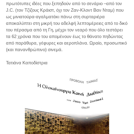
πρωτότυπες ιδέες που ξεπηδούν από το σενάριο –από τον
J.C. (τον Τζίζους Κράιστ, όχι τον Ζαν-Κλοντ Βαν Νταμ) που
ως μινιατούρα-αγαλματάκι πάνω στη συρταριέρα
αποκαλύπτει στη μικρή του αδελφή λεπτομέρειες από το δικό
του πέρασμα από τη Γη, μέχρι τον νεαρό που όλο τεστάρει
τα 62 χρόνια που του απομένουν έως το θάνατο πηδώντας
από παράθυρα, γέφυρες και αεροπλάνα. Ωραίο, προσωπικό
(και πανανθρώπινο) σινεμά.
Τατιάνα Καποδίστρια