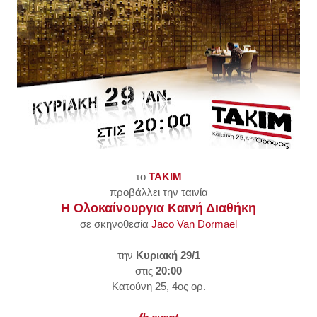
το
TAKIM
προβάλλει την ταινία
Η Ολοκαίνουργια Καινή Διαθήκη
σε σκηνοθεσία
Jaco Van Dormael
την
Κυριακή 29/1
στις
20:00
Κατούνη 25, 4ος ορ.