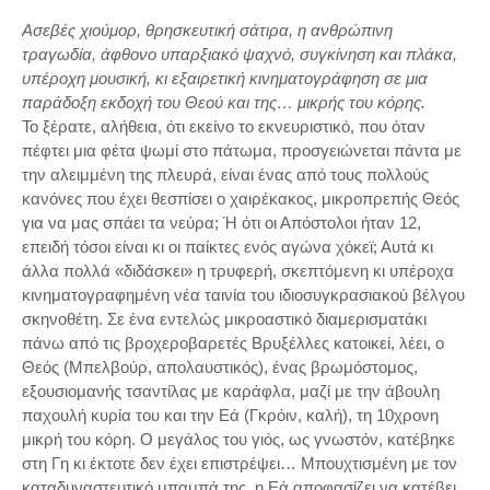
Ασεβές χιούμορ, θρησκευτική σάτιρα, η ανθρώπινη
τραγωδία, άφθονο υπαρξιακό ψαχνό, συγκίνηση και πλάκα,
υπέροχη μουσική, κι εξαιρετική κινηματογράφηση σε μια
παράδοξη εκδοχή του Θεού και της… μικρής του κόρης.
Το ξέρατε, αλήθεια, ότι εκείνο το εκνευριστικό, που όταν
πέφτει μια φέτα ψωμί στο πάτωμα, προσγειώνεται πάντα με
την αλειμμένη της πλευρά, είναι ένας από τους πολλούς
κανόνες που έχει θεσπίσει ο χαιρέκακος, μικροπρεπής Θεός
για να μας σπάει τα νεύρα; Ή ότι οι Απόστολοι ήταν 12,
επειδή τόσοι είναι κι οι παίκτες ενός αγώνα χόκεϊ; Αυτά κι
άλλα πολλά «διδάσκει» η τρυφερή, σκεπτόμενη κι υπέροχα
κινηματογραφημένη νέα ταινία του ιδιοσυγκρασιακού βέλγου
σκηνοθέτη. Σε ένα εντελώς μικροαστικό διαμερισματάκι
πάνω από τις βροχεροβαρετές Βρυξέλλες κατοικεί, λέει, ο
Θεός (Μπελβούρ, απολαυστικός), ένας βρωμόστομος,
εξουσιομανής τσαντίλας με καράφλα, μαζί με την άβουλη
παχουλή κυρία του και την Εά (Γκρόιν, καλή), τη 10χρονη
μικρή του κόρη. Ο μεγάλος του γιός, ως γνωστόν, κατέβηκε
στη Γη κι έκτοτε δεν έχει επιστρέψει… Μπουχτισμένη με τον
καταδυναστευτικό μπαμπά της, η Εά αποφασίζει να κατέβει