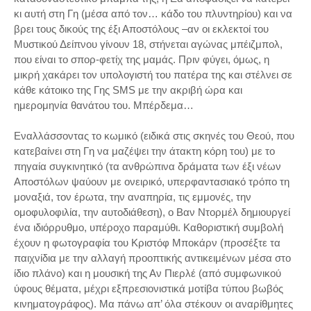
κι αυτή στη Γη (μέσα από τον… κάδο του πλυντηρίου) και να
βρει τους δικούς της έξι Αποστόλους –αν οι εκλεκτοί του
Μυστικού Δείπνου γίνουν 18, στήνεται αγώνας μπέιζμπολ,
που είναι το σπορ-φετίχ της μαμάς. Πριν φύγει, όμως, η
μικρή χακάρει τον υπολογιστή του πατέρα της και στέλνει σε
κάθε κάτοικο της Γης SMS με την ακριβή ώρα και
ημερομηνία θανάτου του. Μπέρδεμα…
Εναλλάσσοντας το κωμικό (ειδικά στις σκηνές του Θεού, που
κατεβαίνει στη Γη να μαζέψει την άτακτη κόρη του) με το
πηγαία συγκινητικό (τα ανθρώπινα δράματα των έξι νέων
Αποστόλων ψαύουν με ονειρικό, υπερφαντασιακό τρόπο τη
μοναξιά, τον έρωτα, την αναπηρία, τις εμμονές, την
ομοφυλοφιλία, την αυτοδιάθεση), ο Βαν Ντορμέλ δημιουργεί
ένα ιδιόρρυθμο, υπέροχο παραμύθι. Καθοριστική συμβολή
έχουν η φωτογραφία του Κριστόφ Μποκάρν (προσέξτε τα
παιχνίδια με την αλλαγή προοπτικής αντικειμένων μέσα στο
ίδιο πλάνο) και η μουσική της Αν Πιερλέ (από συμφωνικού
ύφους θέματα, μέχρι εξπρεσιονιστικά μοτίβα τύπου βωβός
κινηματογράφος). Μα πάνω απ’ όλα στέκουν οι αναρίθμητες