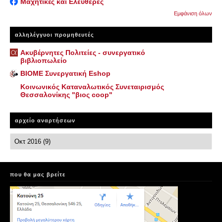
Μαχητικές και Ελεύθερες
Εμφάνιση όλων
αλληλέγγυοι προμηθευτές
Ακυβέρνητες Πολιτείες - συνεργατικό
βιβλιοπωλείο
ΒΙΟΜΕ Συνεργατική Eshop
Κοινωνικός Καταναλωτικός Συνεταιρισμός
Θεσσαλονίκης "βιος coop"
αρχείο αναρτήσεων
που θα μας βρείτε