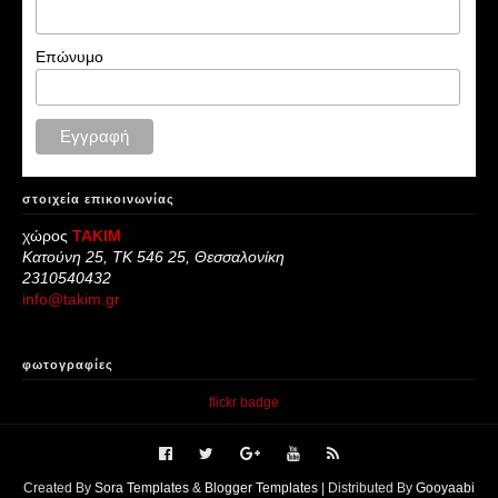
Επώνυμο
στοιχεία επικοινωνίας
χώρος
ΤΑΚΙΜ
Κατούνη 25, ΤΚ 546 25, Θεσσαλονίκη
2310540432
info@takim.gr
φωτογραφίες
create with
flickr badge
.
Created By
Sora Templates
&
Blogger Templates
| Distributed By
Gooyaabi