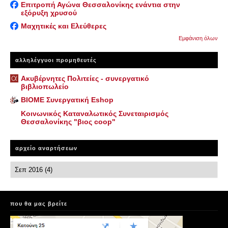
Επιτροπή Αγώνα Θεσσαλονίκης ενάντια στην
εξόρυξη χρυσού
Μαχητικές και Ελεύθερες
Εμφάνιση όλων
αλληλέγγυοι προμηθευτές
Ακυβέρνητες Πολιτείες - συνεργατικό
βιβλιοπωλείο
ΒΙΟΜΕ Συνεργατική Eshop
Κοινωνικός Καταναλωτικός Συνεταιρισμός
Θεσσαλονίκης "βιος coop"
αρχείο αναρτήσεων
που θα μας βρείτε