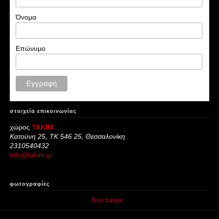
Όνομα
Επώνυμο
στοιχεία επικοινωνίας
χώρος
ΤΑΚΙΜ
Κατούνη 25, ΤΚ 546 25, Θεσσαλονίκη
2310540432
info@takim.gr
φωτογραφίες
create with
flickr badge
.