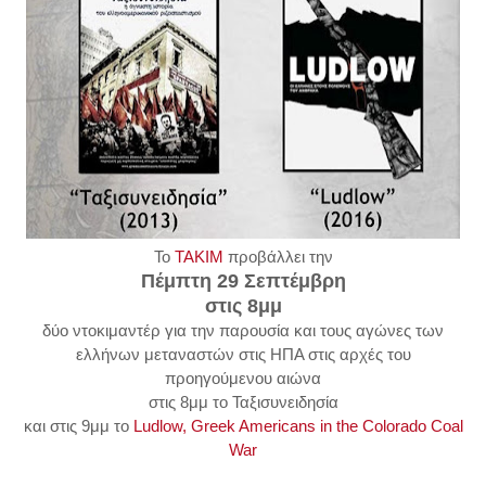
Το
TAKIM
προβάλλει την
Πέμπτη 29 Σεπτέμβρη
στις 8μμ
δύο ντοκιμαντέρ για την παρουσία και τους αγώνες των
ελλήνων μεταναστών στις ΗΠΑ στις αρχές του
προηγούμενου αιώνα
στις 8μμ το Ταξισυνειδησία
και στις 9μμ το
Ludlow, Greek Americans in the Colorado Coal
War