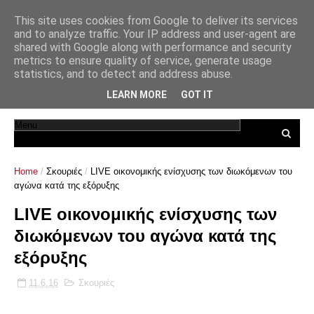
This site uses cookies from Google to deliver its services
and to analyze traffic. Your IP address and user-agent are
shared with Google along with performance and security
metrics to ensure quality of service, generate usage
statistics, and to detect and address abuse.
LEARN MORE
GOT IT
Home
/
Σκουριές
/
LIVE οικονομικής ενίσχυσης των διωκόμενων του
αγώνα κατά της εξόρυξης
LIVE οικονομικής ενίσχυσης των
διωκόμενων του αγώνα κατά της
εξόρυξης
11.6.16
Σκουριές