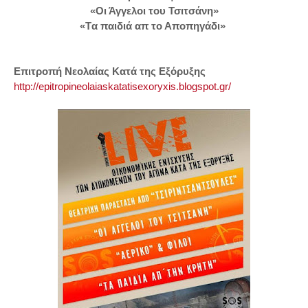
«Οι Άγγελοι του Τσιτσάνη»
«Tα παιδιά απ το Αποπηγάδι»
Επιτροπή Νεολαίας Κατά της Εξόρυξης
http://epitropineolaiaskatatisexoryxis.blogspot.gr/