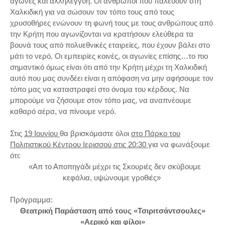
αγώνες και αλληλεγγύη. Οι άνθρωποι που παλεύουν στη
Χαλκιδική για να σώσουν τον τόπο τους από τους
χρυσοθήρες ενώνουν τη φωνή τους με τους ανθρώπους από
την Κρήτη που αγωνίζονται να κρατήσουν ελεύθερα τα
βουνά τους από πολυεθνικές εταιρείες, που έχουν βάλει στο
μάτι το νερό. Οι εμπειρίες κοινές, οι αγωνίες επίσης…το πιο
σημαντικό όμως είναι ότι από την Κρήτη μέχρι τη Χαλκιδική
αυτό που μας συνδέει είναι η απόφαση να μην αφήσουμε τον
τόπο μας να καταστραφεί στο όνομα του κέρδους. Να
μπορούμε να ζήσουμε στον τόπο μας, να αναπνέουμε
καθαρό αέρα, να πίνουμε νερό.
Στις
19 Ιουνίου
θα βρισκόμαστε όλοι
στο Πάρκο του
Πολιτιστικού Κέντρου Ιερισσού στις 20:30
για να φωνάξουμε
ότι:
«Απ το Αποπηγάδι μέχρι τις Σκουριές δεν σκύβουμε
κεφάλια, υψώνουμε γροθιές»
Πρόγραμμα:
Θεατρική Παράσταση από τους «Τσιριτσάντσουλες»
«Αερικό και φίλοι»