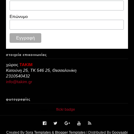
Επώνυμο
στοιχεία επικοινωνίας
χώρος
ΤΑΚΙΜ
Κατούνη 25, ΤΚ 546 25, Θεσσαλονίκη
2310540432
info@takim.gr
φωτογραφίες
create with
flickr badge
.
Created By
Sora Templates
&
Blogger Templates
| Distributed By
Gooyaabi