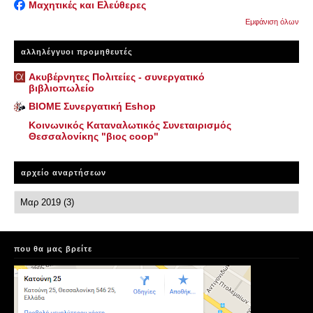
Μαχητικές και Ελεύθερες
Εμφάνιση όλων
αλληλέγγυοι προμηθευτές
Ακυβέρνητες Πολιτείες - συνεργατικό
βιβλιοπωλείο
ΒΙΟΜΕ Συνεργατική Eshop
Κοινωνικός Καταναλωτικός Συνεταιρισμός
Θεσσαλονίκης "βιος coop"
αρχείο αναρτήσεων
που θα μας βρείτε