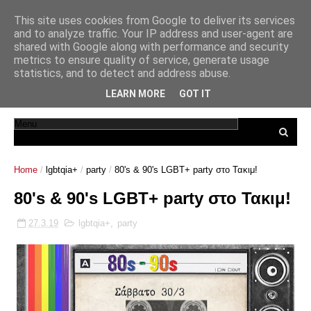
This site uses cookies from Google to deliver its services
and to analyze traffic. Your IP address and user-agent are
shared with Google along with performance and security
metrics to ensure quality of service, generate usage
statistics, and to detect and address abuse.
LEARN MORE
GOT IT
Home
/
lgbtqia+
/
party
/
80's & 90's LGBT+ party στο Τακιμ!
80's & 90's LGBT+ party στο Τακιμ!
27.3.19
lgbtqia+
,
party