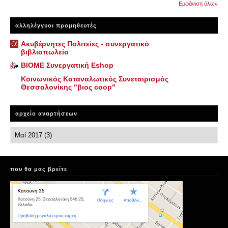
Εμφάνιση όλων
αλληλέγγυοι προμηθευτές
Ακυβέρνητες Πολιτείες - συνεργατικό
βιβλιοπωλείο
ΒΙΟΜΕ Συνεργατική Eshop
Κοινωνικός Καταναλωτικός Συνεταιρισμός
Θεσσαλονίκης "βιος coop"
αρχείο αναρτήσεων
που θα μας βρείτε