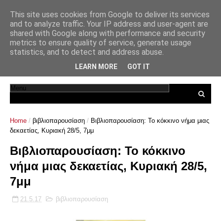
This site uses cookies from Google to deliver its services
and to analyze traffic. Your IP address and user-agent are
shared with Google along with performance and security
metrics to ensure quality of service, generate usage
statistics, and to detect and address abuse.
LEARN MORE
GOT IT
Home
/
βιβλιοπαρουσίαση
/
Βιβλιοπαρουσίαση: Το κόκκινο νήμα μιας
δεκαετίας, Κυριακή 28/5, 7μμ
Βιβλιοπαρουσίαση: Το κόκκινο
νήμα μιας δεκαετίας, Κυριακή 28/5,
7μμ
21.5.17
βιβλιοπαρουσίαση