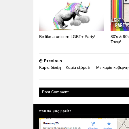
Be like a unicorn LGBT+ Party!
80's & 90
Τακιμ!
Previous
Καμία δίωξη – Καμία εξόρυξη – Με καμία κυβέρν
Post
Comment
που θα μας βρείτε