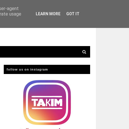
user-agent
erate usage
LEARN MORE
GOT IT
follow us on instagram