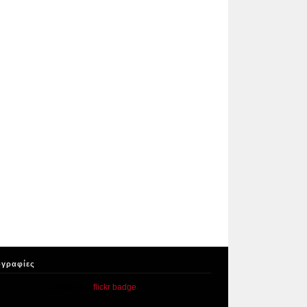
γραφίες
create with
flickr badge
.