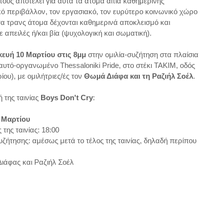
τους αποτελεί για αυτά τα άτομα αιτία καθημερινής
κό περιβάλλον, τον εργασιακό, τον ευρύτερο κοινωνικό χώρο
τα τρανς άτομα δέχονται καθημερινά αποκλεισμό και
 απειλές ή/και βία (ψυχολογική και σωματική).
ευή 10 Μαρτίου στις 8μμ
στην ομιλία-συζήτηση στα πλαίσια
αυτό-οργανωμένο Thessaloniki Pride, στο στέκι ΤΑΚΙΜ, οδός
ου), με ομιλήτριες/ές τον
Θωμά Διάφα και τη Ραζιήλ Σοέλ
.
 της ταινίας
Boys Don't Cry
:
 Μαρτίου
ης ταινίας: 18:00
ζήτησης: αμέσως μετά το τέλος της ταινίας, δηλαδή περίπου
Διάφας και Ραζιήλ Σοέλ