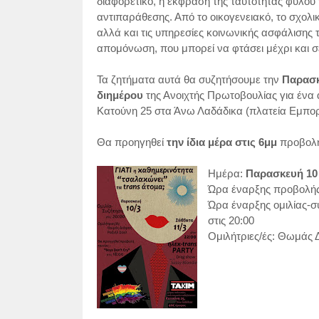
διαφορετικό, η έκφραση της ταυτότητας φύλου 
αντιπαράθεσης. Από το οικογενειακό, το σχολι
αλλά και τις υπηρεσίες κοινωνικής ασφάλισης 
απομόνωση, που μπορεί να φτάσει μέχρι και σε
Τα ζητήματα αυτά θα συζητήσουμε την
Παρασκ
διημέρου
της Ανοιχτής Πρωτοβουλίας για ένα 
Κατούνη 25 στα Άνω Λαδάδικα (πλατεία Εμπορί
Θα προηγηθεί
την ίδια μέρα στις 6μμ
προβολή
Ημέρα:
Παρασκευή 10
Ώρα έναρξης προβολής τ
Ώρα έναρξης ομιλίας-συ
στις 20:00
Ομιλήτριες/ές: Θωμάς 