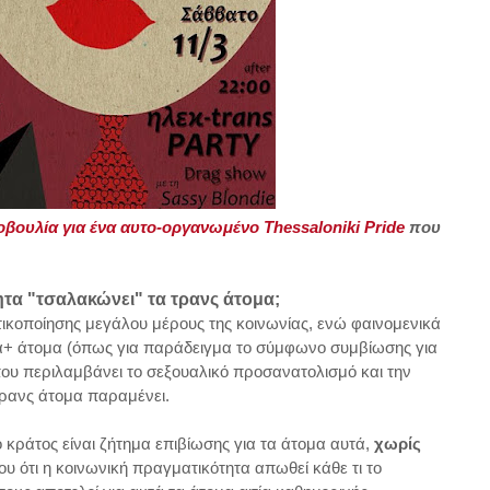
βουλία για ένα αυτο-οργανωμένο Thessaloniki Pride
που
ητα "τσαλακώνει" τα τρανς άτομα;
τικοποίησης μεγάλου μέρους της κοινωνίας, ενώ φαινομενικά
ια+ άτομα (όπως για παράδειγμα το σύμφωνο συμβίωσης για
που περιλαμβάνει το σεξουαλικό προσανατολισμό και την
 τρανς άτομα παραμένει.
 κράτος είναι ζήτημα επιβίωσης για τα άτομα αυτά,
χωρίς
ου ότι η κοινωνική πραγματικότητα απωθεί κάθε τι το