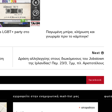
's LGBT+ party στο
Παγωμένη μπίρα, κλήρωση και
γνωριμία πριν το κάμπινγκ!
Next
ηση
Δράση αλληλεγγύης στους διωκόμενους του Jobstown
της Ιρλανδίας! Πεμ. 23/3, 7μμ, πλ. Αριστοτέλους
facebook
εγγραφείτε στην ενημερωτική mail-list μας
φωτο
*
απαραίτητο