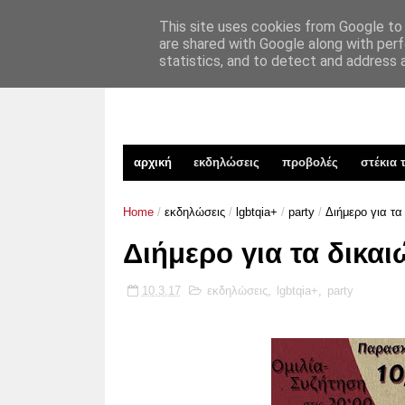
xekinima.org
TAKIM
επικοινωνία
This site uses cookies from Google to d
are shared with Google along with perf
statistics, and to detect and address 
αρχική
εκδηλώσεις
προβολές
στέκια 
Home
/
εκδηλώσεις
/
lgbtqia+
/
party
/
Διήμερο για τ
Διήμερο για τα δικ
10.3.17
εκδηλώσεις
,
lgbtqia+
,
party