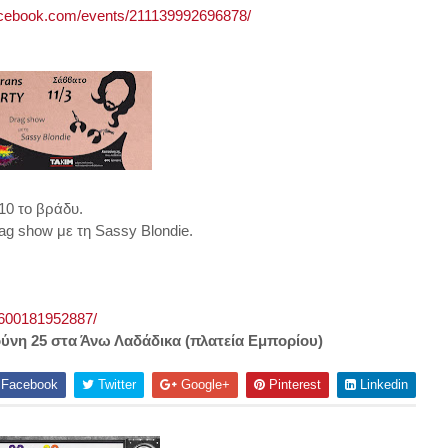
acebook.com/events/211139992696878/
10 το βράδυ.
rag show με τη Sassy Blondie.
4600181952887/
ούνη 25 στα Άνω Λαδάδικα (πλατεία Εμπορίου)
Facebook
Twitter
Google+
Pinterest
Linkedin