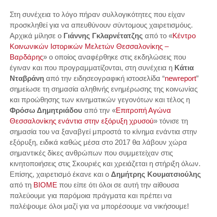
Στη συνέχεια το λόγο πήραν συλλογικότητες που είχαν
προσκληθεί για να απευθύνουν σύντομους χαιρετισμόυς.
Αρχικά μίλησε ο
Γιάννης Γκλαρνέτατζης
από το «
Κέντρο
Κοινωνικών Ιστορικών Μελετών Θεσσαλονίκης –
Βαρδάρης
» ο οποίος αναφέρθηκε στις εκδηλώσεις που
έγιναν και που προγραμματίζονται, στη συνέχεια η
Κάτια
Νταβράνη
από την ειδησεογραφική ιστοσελίδα “
newreport
”
σημείωσε τη σημασία αληθινής ενημέρωσης της κοινωνίας
και προώθησης των κινηματικών γεγονότων και τέλος η
Φρόσω Δημητριάδου
από την «
Επιτροπή Αγώνα
Θεσσαλονίκης ενάντια στην εξόρυξη χρυσού
» τόνισε τη
σημασία του να ξαναβγεί μπροστά το κίνημα ενάντια στην
εξόρυξη, ειδικά καθώς μέσα στο 2017 θα λάβουν χώρα
σημαντικές δίκες ανθρώπων που συμμετείχαν στις
κινητοποιήσεις στις Σκουριές και χρειάζεται η στήριξη όλων.
Επίσης, χαιρετισμό έκανε και ο
Δημήτρης Κουματσιούλης
από τη
ΒΙΟΜΕ
που είπε ότι όλοι σε αυτή την αίθουσα
παλεύουμε για παρόμοια πράγματα και πρέπει να
παλέψουμε όλοι μαζί για να μπορέσουμε να νικήσουμε!