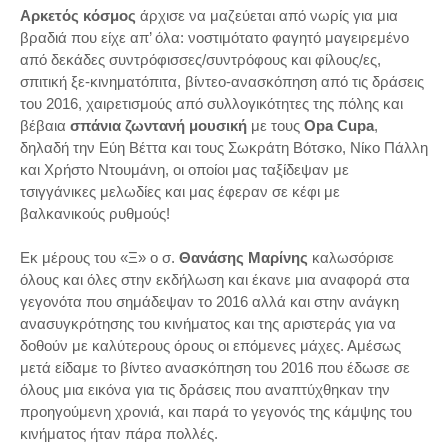
Αρκετός κόσμος
άρχισε να μαζεύεται από νωρίς για μια
βραδιά που είχε απ’ όλα: νοστιμότατο φαγητό μαγειρεμένο
από δεκάδες συντρόφισσες/συντρόφους και φίλους/ες,
σπιτική ξε-κινηματόπιτα, βίντεο-ανασκόπηση από τις δράσεις
του 2016, χαιρετισμούς από συλλογικότητες της πόλης και
βέβαια
σπάνια ζωντανή μουσική
με τους
Opa
Cupa
,
δηλαδή την Εύη Βέττα και τους Σωκράτη Βότσκο, Νίκο Πάλλη
και Χρήστο Ντουμάνη, οι οποίοι μας ταξίδεψαν με
τσιγγάνικες μελωδίες και μας έφεραν σε κέφι με
βαλκανικούς ρυθμούς!
Εκ μέρους του «Ξ» ο σ.
Θανάσης Μαρίνης
καλωσόρισε
όλους και όλες στην εκδήλωση και έκανε μια αναφορά στα
γεγονότα που σημάδεψαν το 2016 αλλά και στην ανάγκη
ανασυγκρότησης του κινήματος και της αριστεράς για να
δοθούν με καλύτερους όρους οι επόμενες μάχες. Αμέσως
μετά είδαμε το βίντεο ανασκόπηση του 2016 που έδωσε σε
όλους μια εικόνα για τις δράσεις που αναπτύχθηκαν την
προηγούμενη χρονιά, και παρά το γεγονός της κάμψης του
κινήματος ήταν πάρα πολλές.