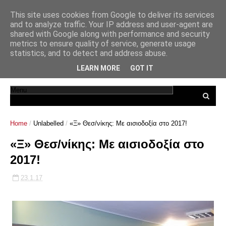
This site uses cookies from Google to deliver its services
and to analyze traffic. Your IP address and user-agent are
shared with Google along with performance and security
metrics to ensure quality of service, generate usage
statistics, and to detect and address abuse.
LEARN MORE
GOT IT
Home
/
Unlabelled
/
«Ξ» Θεσ/νίκης: Με αισιοδοξία στο 2017!
«Ξ» Θεσ/νίκης: Με αισιοδοξία στο
2017!
23.1.17