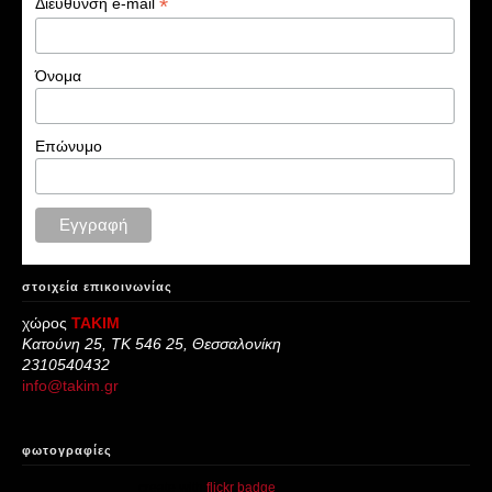
*
Διεύθυνση e-mail
Όνομα
Επώνυμο
στοιχεία επικοινωνίας
χώρος
ΤΑΚΙΜ
Κατούνη 25, ΤΚ 546 25, Θεσσαλονίκη
2310540432
info@takim.gr
φωτογραφίες
create with
flickr badge
.