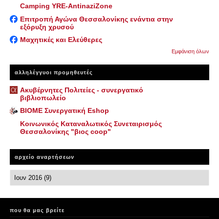
Camping YRE-AntinaziZone
Επιτροπή Αγώνα Θεσσαλονίκης ενάντια στην
εξόρυξη χρυσού
Μαχητικές και Ελεύθερες
Εμφάνιση όλων
αλληλέγγυοι προμηθευτές
Ακυβέρνητες Πολιτείες - συνεργατικό
βιβλιοπωλείο
ΒΙΟΜΕ Συνεργατική Eshop
Κοινωνικός Καταναλωτικός Συνεταιρισμός
Θεσσαλονίκης "βιος coop"
αρχείο αναρτήσεων
που θα μας βρείτε