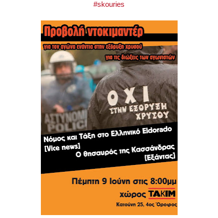
‪#‎
skouries‬