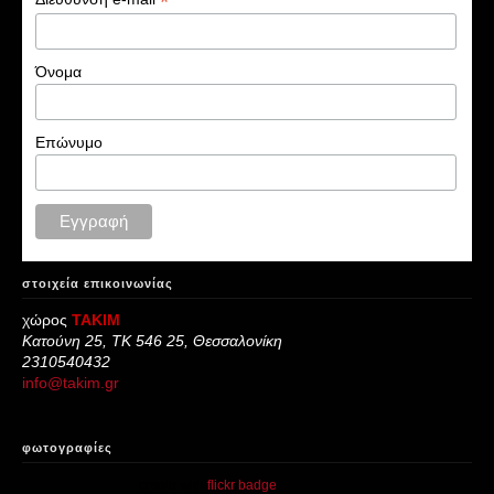
*
Όνομα
Επώνυμο
στοιχεία επικοινωνίας
χώρος
ΤΑΚΙΜ
Κατούνη 25, ΤΚ 546 25, Θεσσαλονίκη
2310540432
info@takim.gr
φωτογραφίες
create with
flickr badge
.